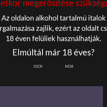
letkor megerősítése szükség
something
amazing — check
Az oldalon alkohol tartalmú italok
rgalmazása zajlik, ezért az oldalt c
back soon!
18 éven felüliek használhatják.
Elmúltál már 18 éves?
IGEN
NEM