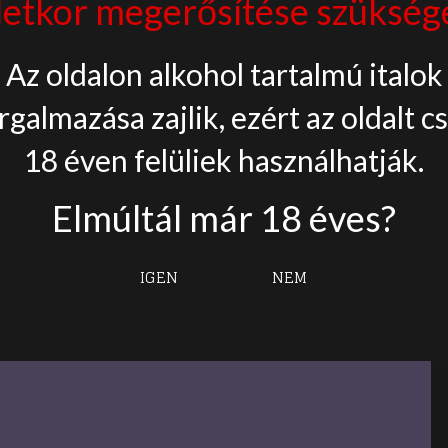
letkor megerősítése szükség
something
amazing — check
Az oldalon alkohol tartalmú italok
rgalmazása zajlik, ezért az oldalt c
back soon!
18 éven felüliek használhatják.
Elmúltál már 18 éves?
IGEN
NEM