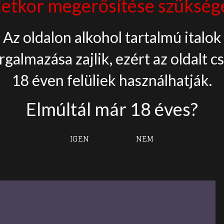
letkor megerősítése szükség
something
amazing — check
Az oldalon alkohol tartalmú italok
rgalmazása zajlik, ezért az oldalt c
back soon!
18 éven felüliek használhatják.
Elmúltál már 18 éves?
IGEN
NEM