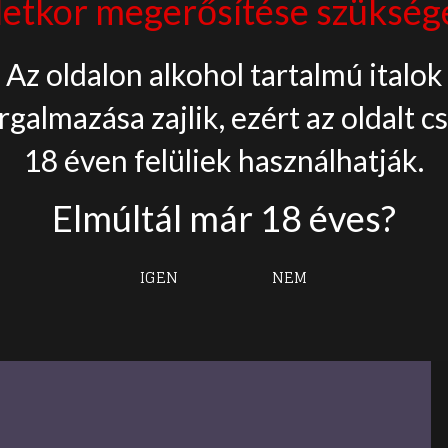
letkor megerősítése szükség
something
amazing — check
Az oldalon alkohol tartalmú italok
rgalmazása zajlik, ezért az oldalt c
back soon!
18 éven felüliek használhatják.
Elmúltál már 18 éves?
IGEN
NEM